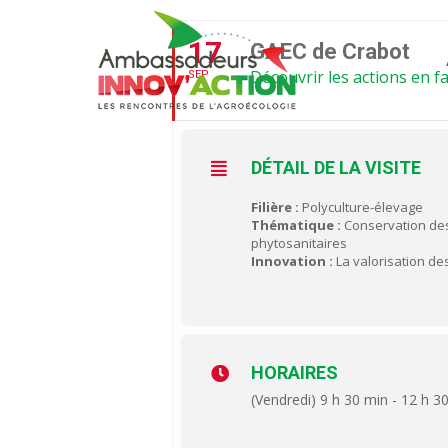
S
k
17
GAEC de Crabot
i
Découvrir les actions en f
SEP
p
t
o
DÉTAIL DE LA VISITE
c
o
Filière :
Polyculture-élevage
n
Thématique :
Conservation des 
phytosanitaires
t
Innovation :
La valorisation de
e
n
t
HORAIRES
(Vendredi) 9 h 30 min - 12 h 3