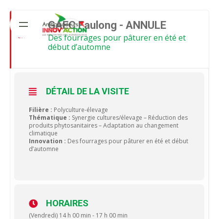
S
k
25
GAEC Faulong - ANNULE
i
Des fourrages pour pâturer en été et
SEP
p
début d’automne
t
o
c
DÉTAIL DE LA VISITE
o
n
Filière :
Polyculture-élevage
Thématique :
Synergie cultures/élevage – Réduction des
t
produits phytosanitaires – Adaptation au changement
e
climatique
Innovation :
Des fourrages pour pâturer en été et début
n
d’automne
t
HORAIRES
(Vendredi) 14 h 00 min - 17 h 00 min