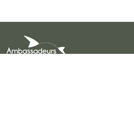
Ambassadeurs Innov’Action
BP 2210731321
Castanet-Tolosan Cedex
E-mail
contact@ambassadeursinnovaction.fr