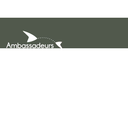
Ambassadeurs Innov’Action
BP 2210731321
Castanet-Tolosan Cedex
E-mail
contact@ambassadeursinnovaction.fr