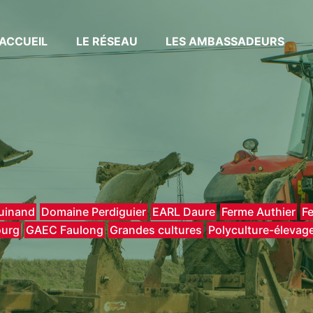
ACCUEIL
LE RÉSEAU
LES AMBASSADEURS
uinand
Domaine Perdiguier
EARL Daure
Ferme Authier
F
ourg
GAEC Faulong
Grandes cultures
Polyculture-élevag