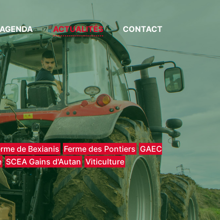
AGENDA
ACTUALITÉS
CONTACT
erme de Bexianis
Ferme des Pontiers
GAEC
e
SCEA Gains d'Autan
Viticulture