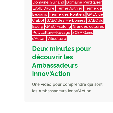
Domaine Guinand
Domaine Perdiguier
EARL Daure
Ferme Authier
Ferme de
Bexianis
Ferme des Pontiers
GAEC de
Crabot
GAEC des Herbonnes
GAEC du
Bourg
GAEC Faulong
Grandes cultures
Polyculture-élevage
SCEA Gains
d'Autan
Viticulture
Deux minutes pour
découvrir les
Ambassadeurs
Innov'Action
Une vidéo pour comprendre qui sont
les Ambassadeurs Innov'Action