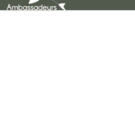
Ambassadeurs Innov’Action
BP 2210731321
Castanet-Tolosan Cedex
E-mail
contact@ambassadeursinnovaction.fr
Téléphone
05 61 25 55 55 55
Suivez-nous !