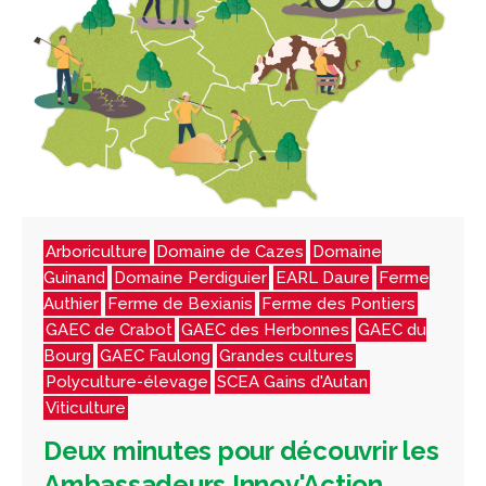
Arboriculture
Domaine de Cazes
Domaine
Guinand
Domaine Perdiguier
EARL Daure
Ferme
Authier
Ferme de Bexianis
Ferme des Pontiers
GAEC de Crabot
GAEC des Herbonnes
GAEC du
Bourg
GAEC Faulong
Grandes cultures
Polyculture-élevage
SCEA Gains d'Autan
Viticulture
Deux minutes pour découvrir les
Ambassadeurs Innov'Action